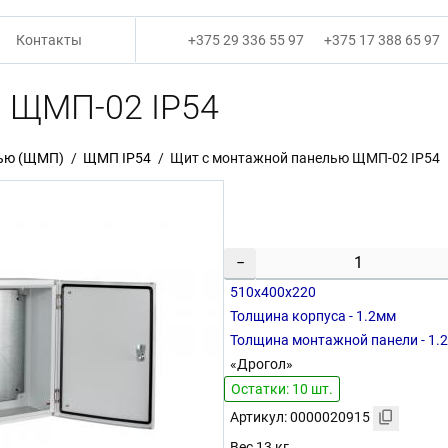
Контакты
+375 29 336 55 97
+375 17 388 65 97
 ЩМП-02 IP54
лью (ЩМП)
ЩМП IP54
Щит с монтажной панелью ЩМП-02 IP54
−
510х400х220
Толщина корпуса - 1.2мм
Толщина монтажной панели - 1.
«Дрогол»
Остатки: 10 шт.
Артикул: 0000020915
Вес 13 кг