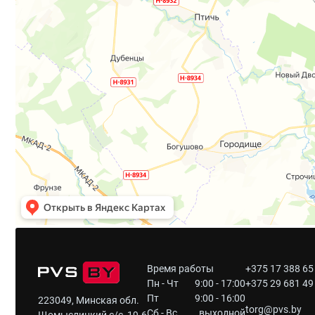
Время работы
+375 17 388 65
Пн - Чт
9:00 - 17:00
+375 29 681 49
Пт
9:00 - 16:00
223049, Минская обл.
torg@pvs.by
Сб - Вс
выходной
Щомыслицкий с/с, 19-6