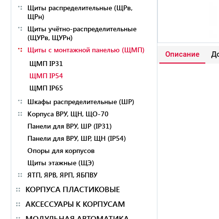
Щиты распределительные (ЩРв,
ЩРн)
Щиты учётно-распределительные
(ЩУРв, ЩУРн)
Щиты с монтажной панелью (ЩМП)
Описание
До
ЩМП IP31
ЩМП IP54
ЩМП IP65
Шкафы распределительные (ШР)
Корпуса ВРУ, ЩН, ЩО-70
Панели для ВРУ, ШР (IP31)
Панели для ВРУ, ШР, ЩН (IP54)
Опоры для корпусов
Щиты этажные (ЩЭ)
ЯТП, ЯРВ, ЯРП, ЯБПВУ
КОРПУСА ПЛАСТИКОВЫЕ
АКСЕССУАРЫ К КОРПУСАМ
МОДУЛЬНАЯ АВТОМАТИКА