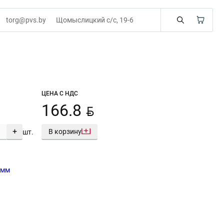
torg@pvs.by
Щомыслицкий с/с, 19-6
ЦЕНА С НДС
BYN
166.8
+
В корзину
шт.
2мм