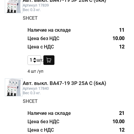
Артикул 17839
Вес 0.3 кг.
SHCET
11
10.00
12
шт.
4 шт /уп
Авт. выкл. BA47-19 3P 25А С (6кА)
Артикул 17840
Вес 0.3 кг.
SHCET
21
10.00
12