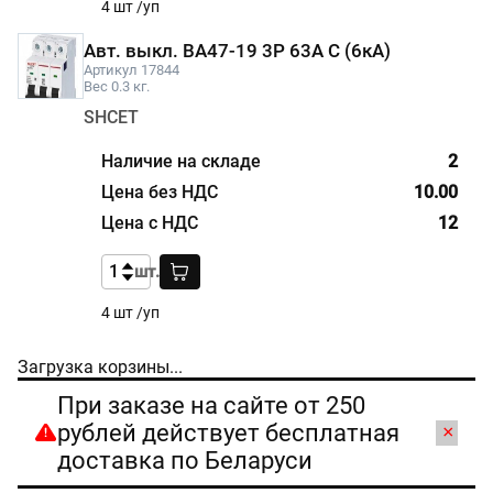
4 шт /уп
Авт. выкл. BA47-19 3P 63А С (6кА)
Артикул 17844
Вес 0.3 кг.
SHCET
2
10.00
12
шт.
4 шт /уп
Загрузка корзины...
При заказе на сайте от 250
рублей действует бесплатная
×
доставка по Беларуси