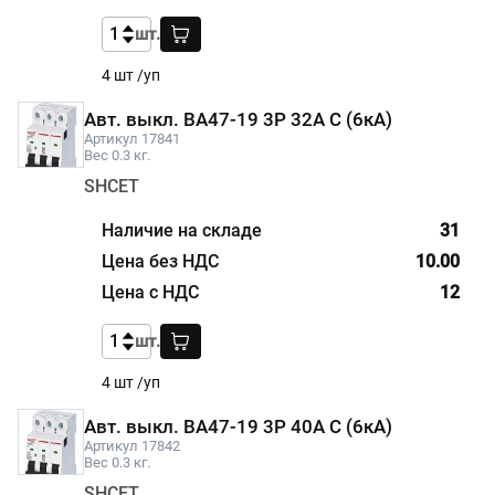
шт.
4 шт /уп
Авт. выкл. BA47-19 3P 32А С (6кА)
Артикул 17841
Вес 0.3 кг.
SHCET
31
10.00
12
шт.
4 шт /уп
Авт. выкл. BA47-19 3P 40А С (6кА)
Артикул 17842
Вес 0.3 кг.
SHCET