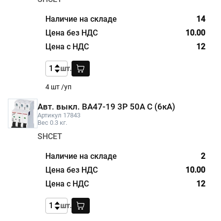
14
10.00
12
шт.
4 шт /уп
Авт. выкл. BA47-19 3P 50А С (6кА)
Артикул 17843
Вес 0.3 кг.
SHCET
2
10.00
12
шт.