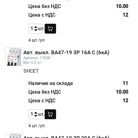
10.00
12
шт.
4 шт /уп
Авт. выкл. BA47-19 3P 16А С (6кА)
Артикул 17838
Вес 0.3 кг.
SHCET
11
10.00
12
шт.
4 шт /уп
Авт. выкл. BA47-19 3P 20А С (6кА)