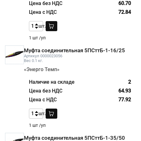
60.70
72.84
шт.
1 шт /уп
Муфта соединительная 5ПСттБ-1-16/25
Артикул 0000023056
Вес 0.1 кг.
«Энерго Темп»
2
64.93
77.92
шт.
1 шт /уп
Муфта соединительная 5ПСттБ-1-35/50