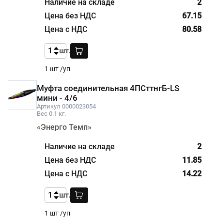
2
67.15
80.58
шт.
1 шт /уп
Муфта соединительная 4ПСттнгБ-LS
мини - 4/6
Артикул 0000023054
Вес 0.1 кг.
«Энерго Темп»
2
11.85
14.22
шт.
1 шт /уп