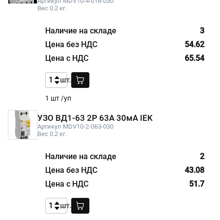
Артикул MDV10-4-016-030
Вес 0.2 кг.
3
54.62
65.54
шт.
1 шт /уп
УЗО ВД1-63 2Р 63А 30мА IEK
Артикул MDV10-2-063-030
Вес 0.2 кг.
2
43.08
51.7
шт.