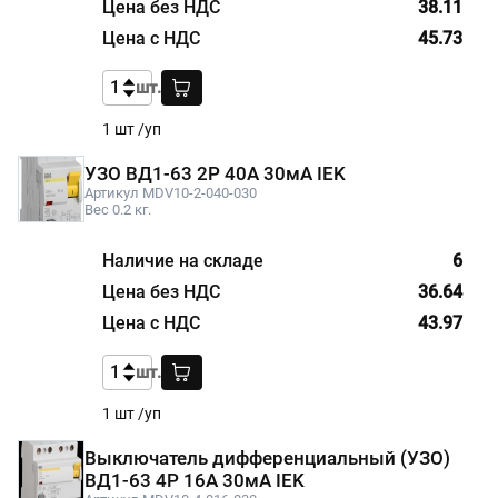
38.11
45.73
шт.
1 шт /уп
УЗО ВД1-63 2Р 40А 30мА IEK
Артикул MDV10-2-040-030
Вес 0.2 кг.
6
36.64
43.97
шт.
1 шт /уп
Выключатель дифференциальный (УЗО)
ВД1-63 4Р 16А 30мА IEK