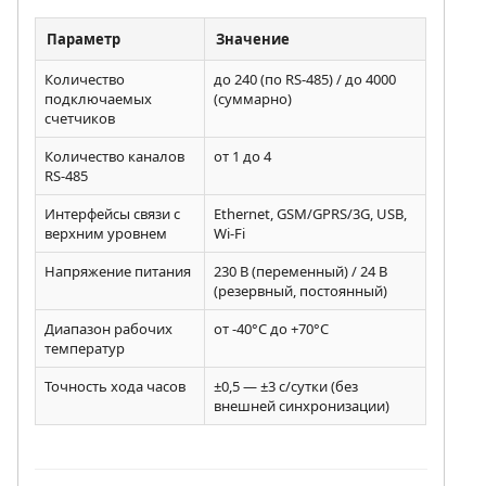
Параметр
Значение
Количество
до 240 (по RS-485) / до 4000
подключаемых
(суммарно)
счетчиков
Количество каналов
от 1 до 4
RS-485
Интерфейсы связи с
Ethernet, GSM/GPRS/3G, USB,
верхним уровнем
Wi-Fi
Напряжение питания
230 В (переменный) / 24 В
(резервный, постоянный)
Диапазон рабочих
от -40°C до +70°C
температур
Точность хода часов
±0,5 — ±3 с/сутки (без
внешней синхронизации)