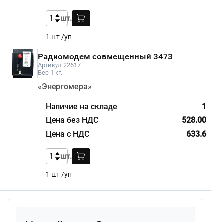
шт.
1 шт /уп
Радиомодем совмещенный 3473
Артикул 22617
Вес 1 кг.
«Энергомера»
1
528.00
633.6
шт.
1 шт /уп