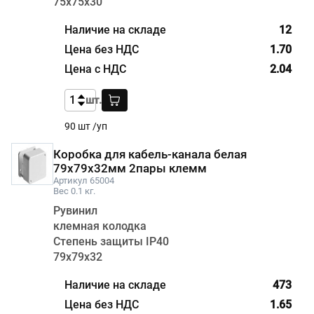
75х75х30
12
1.70
2.04
шт.
90 шт /уп
Коробка для кабель-канала белая
79х79х32мм 2пары клемм
Артикул 65004
Вес 0.1 кг.
Рувинил
клемная колодка
Степень защиты IP40
79х79х32
473
1.65