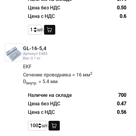
0.50
0.6
шт.
GL-16-5,4
Артикул E485
Вес 0.1 кг.
EKF
2
Сечение проводника = 16 мм
D
= 5.4 мм
внутр.
700
0.47
0.56
шт.