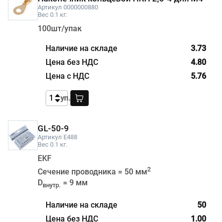
Артикул 0000000880
Вес 0.1 кг.
100шт/упак
3.73
4.80
5.76
уп.
GL-50-9
Артикул E488
Вес 0.1 кг.
EKF
2
Сечение проводника = 50 мм
D
= 9 мм
внутр.
50
1.00