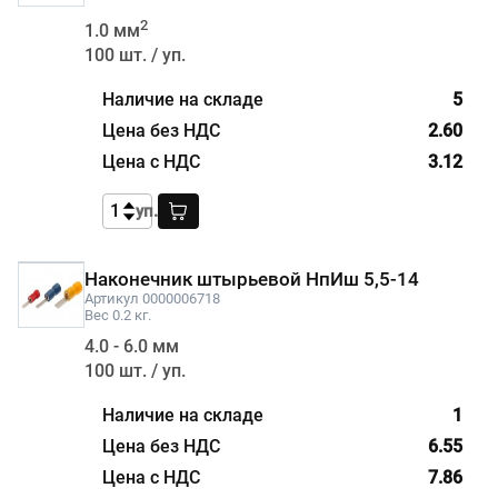
2
1.0 мм
100 шт. / уп.
5
2.60
3.12
уп.
Наконечник штырьевой НпИш 5,5-14
Артикул 0000006718
Вес 0.2 кг.
4.0 - 6.0 мм
100 шт. / уп.
1
6.55
7.86