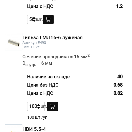
1.2
шт.
Гильза ГМЛ16-6 луженая
Артикул E493
Вес 0.1 кг.
2
Сечение проводника = 16 мм
D
= 6 мм
внутр.
40
0.68
0.82
шт.
100 шт /уп
НВИ 5.5-4