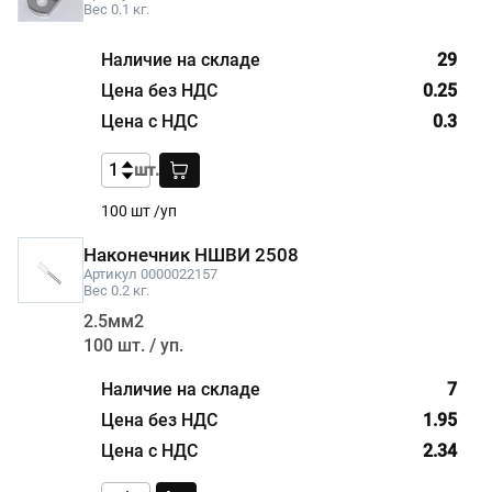
Вес 0.1 кг.
29
0.25
0.3
шт.
100 шт /уп
Наконечник НШВИ 2508
Артикул 0000022157
Вес 0.2 кг.
2.5мм2
100 шт. / уп.
7
1.95
2.34