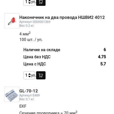
уп.
Наконечник на два провода НШВИ2 4012
Артикул 0000001369
Вес 0.2 кг.
2
4 мм
100 шт. / уп.
6
4.75
5.7
уп.
GL-70-12
Артикул E489
Вес 0.1 кг.
EKF
2
Сечение проводника = 70 мм