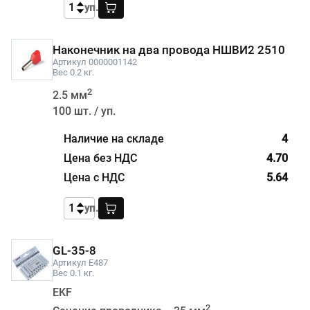
уп.
Наконечник на два провода НШВИ2 2510
Артикул 0000001142
Вес 0.2 кг.
2
2.5 мм
100 шт. / уп.
4
4.70
5.64
уп.
GL-35-8
Артикул E487
Вес 0.1 кг.
EKF
2