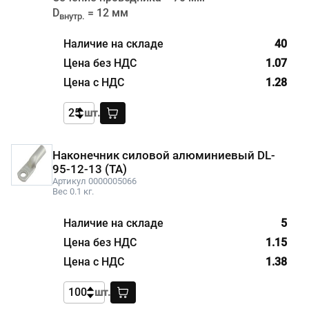
D
= 12 мм
внутр.
40
1.07
1.28
шт.
Наконечник силовой алюминиевый DL-
95-12-13 (ТА)
Артикул 0000005066
Вес 0.1 кг.
5
1.15
1.38
шт.