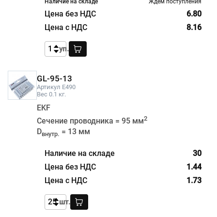
Ждем поступления
6.80
8.16
уп.
GL-95-13
Артикул E490
Вес 0.1 кг.
EKF
2
Сечение проводника = 95 мм
D
= 13 мм
внутр.
30
1.44
1.73
шт.