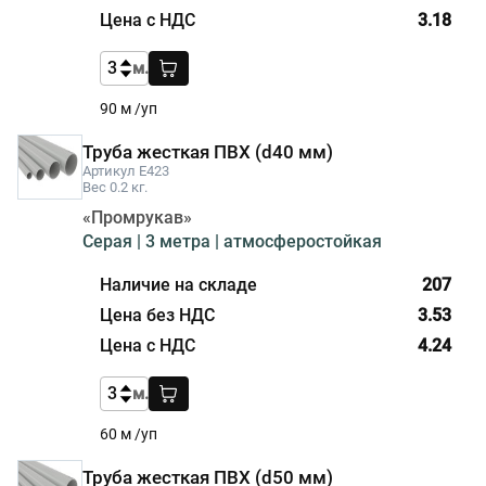
3.18
м.
90 м /уп
Труба жесткая ПВХ (d40 мм)
Артикул E423
Вес 0.2 кг.
«Промрукав»
Серая | 3 метра | атмосферостойкая
207
3.53
4.24
м.
60 м /уп
Труба жесткая ПВХ (d50 мм)