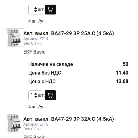
шт.
4 шт /уп
Авт. выкл. ВА47-29 3P 25А С (4.5кА)
Артикул E714
Вес 0.1 кг.
EKF Basic
50
11.40
13.68
шт.
4 шт /уп
Авт. выкл. ВА47-29 3P 32А С (4.5кА)
Артикул E715
Вес 0.3 кг.
EKF Basic