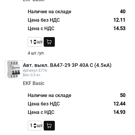
40
12.11
14.53
шт.
4 шт /уп
Авт. выкл. ВА47-29 3P 40А С (4.5кА)
Артикул E716
Вес 0.3 кг.
EKF Basic
50
12.44
14.93
шт.