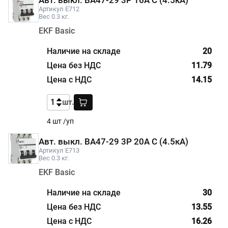
Артикул E712
Вес 0.3 кг.
EKF Basic
20
11.79
14.15
шт.
4 шт /уп
Авт. выкл. ВА47-29 3P 20А С (4.5кА)
Артикул E713
Вес 0.3 кг.
EKF Basic
30
13.55
16.26