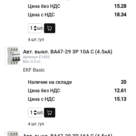
15.28
18.34
шт.
4 шт /уп
Авт. выкл. ВА47-29 3P 10А С (4.5кА)
Артикул E1455
Вес 0.3 кг.
EKF Basic
20
12.61
15.13
шт.
4 шт /уп
Авт. выкл. ВА47-29 3P 16А С (4.5кА)