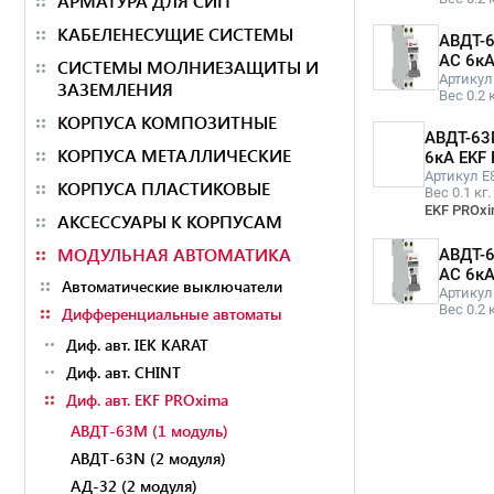
АРМАТУРА ДЛЯ СИП
КАБЕЛЕНЕСУЩИЕ СИСТЕМЫ
АВДТ-6
AС 6кА
СИСТЕМЫ МОЛНИЕЗАЩИТЫ И
Артикул
ЗАЗЕМЛЕНИЯ
Вес 0.2 к
КОРПУСА КОМПОЗИТНЫЕ
АВДТ-63
КОРПУСА МЕТАЛЛИЧЕСКИЕ
6кА EKF
Артикул E
КОРПУСА ПЛАСТИКОВЫЕ
Вес 0.1 кг.
EKF PROx
АКСЕССУАРЫ К КОРПУСАМ
МОДУЛЬНАЯ АВТОМАТИКА
АВДТ-6
AС 6кА
Автоматические выключатели
Артикул
Вес 0.2 к
Дифференциальные автоматы
Диф. авт. IEK KARAT
Диф. авт. CHINT
Диф. авт. EKF PROxima
АВДТ-63M (1 модуль)
АВДТ-63N (2 модуля)
АД-32 (2 модуля)