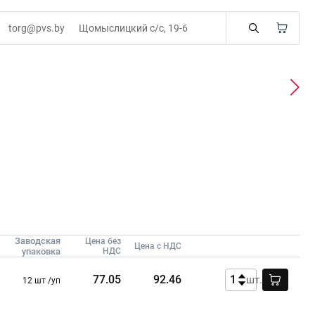
torg@pvs.by
Щомыслицкий с/с, 19-6
Заводская
Цена без
Цена с НДС
упаковка
НДС
77.05
92.46
шт.
12 шт /уп