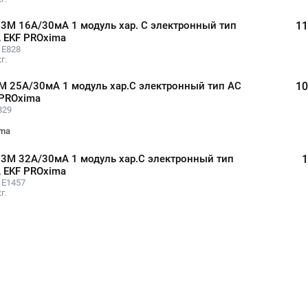
3М 16А/30мА 1 модуль хар. C электронный тип
11
 EKF PROxima
 E828
г.
М 25А/30мА 1 модуль хар.C электронный тип AС
10
 PROxima
829
ima
3М 32А/30мА 1 модуль хар.C электронный тип
1
 EKF PROxima
 E1457
г.