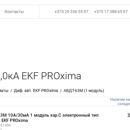
Контакты
+375 29 336 55 97
+375 17 388 65 97
 6,0кА EKF PROxima
маты
Диф. авт. EKF PROxima
АВДТ-63M (1 модуль)
Наличие на
складе
3М 10А/30мА 1 модуль хар.C электронный тип
3
 EKF PROxima
 E1456
г.