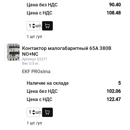
90.40
108.48
шт.
1 шт /уп
Контактор малогабаритный 65А 380В
NO+NC
Артикул E2271
Вес 0.5 кг.
EKF PROxima
5
102.06
122.47
шт.
1 шт /уп