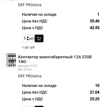
EKF PROxima
1
35.46
42.55
шт.
1 шт /уп
Контактор малогабаритный 12А 220В
1NO
Артикул E747
Вес 0.5 кг.
EKF PROxima
10
21.04
25.25