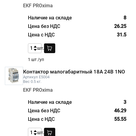
EKF PROxima
8
26.25
31.5
шт.
1 шт /уп
Контактор малогабаритный 18А 24В 1NO
Артикул E5004
Вес 0.5 кг.
EKF PROxima
3
46.29
55.55
шт.