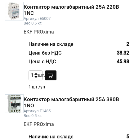
Контактор малогабаритный 25А 220В
1NC
Артикул E5007
Вес 0.5 кг.
EKF PROxima
2
38.32
45.98
шт.
1 шт /уп
Контактор малогабаритный 25А 380В
1NO
Артикул E1485
Вес 0.5 кг.
EKF PROxima
5