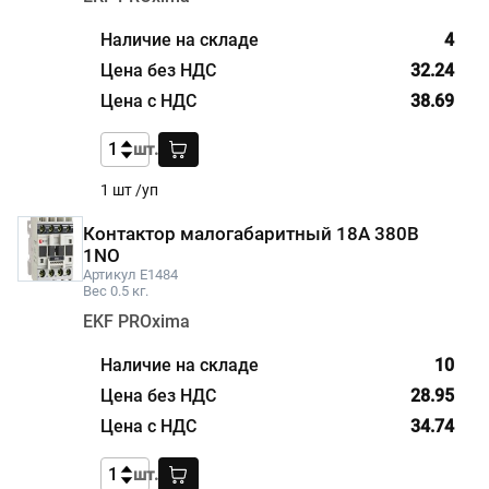
4
32.24
38.69
шт.
1 шт /уп
Контактор малогабаритный 18А 380В
1NO
Артикул E1484
Вес 0.5 кг.
EKF PROxima
10
28.95
34.74
шт.