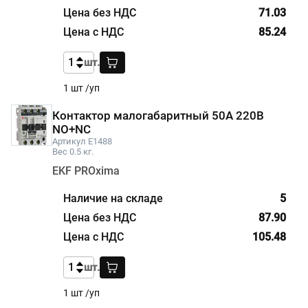
71.03
85.24
шт.
1 шт /уп
Контактор малогабаритный 50А 220В
NO+NC
Артикул E1488
Вес 0.5 кг.
EKF PROxima
5
87.90
105.48
шт.
1 шт /уп