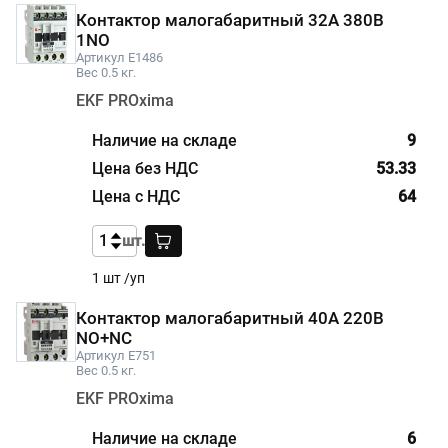
Контактор малогабаритный 32А 380В
1NO
Артикул E1486
Вес 0.5 кг.
EKF PROxima
9
53.33
64
шт.
1 шт /уп
Контактор малогабаритный 40А 220В
NO+NC
Артикул E751
Вес 0.5 кг.
EKF PROxima
6