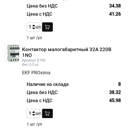
34.38
41.26
шт.
1 шт /уп
Контактор малогабаритный 32А 220В
1NO
Артикул E750
Вес 0.5 кг.
EKF PROxima
8
38.32
45.98
шт.
1 шт /уп