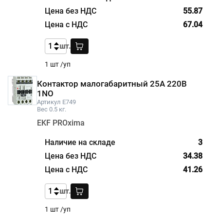
55.87
67.04
шт.
1 шт /уп
Контактор малогабаритный 25А 220В
1NO
Артикул E749
Вес 0.5 кг.
EKF PROxima
3
34.38
41.26
шт.
1 шт /уп