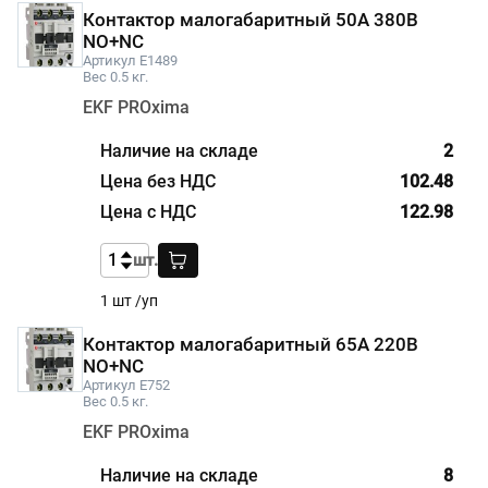
Контактор малогабаритный 50А 380В
NO+NC
Артикул E1489
Вес 0.5 кг.
EKF PROxima
2
102.48
122.98
шт.
1 шт /уп
Контактор малогабаритный 65А 220В
NO+NC
Артикул E752
Вес 0.5 кг.
EKF PROxima
8