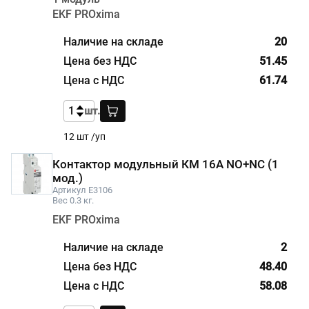
EKF PROxima
20
51.45
61.74
шт.
12 шт /уп
Контактор модульный КМ 16А NО+NC (1
мод.)
Артикул E3106
Вес 0.3 кг.
EKF PROxima
2
48.40
58.08