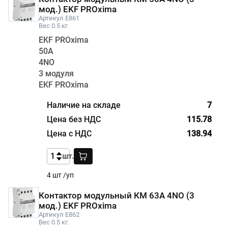
мод.) EKF PROxima
Артикул E861
Вес 0.5 кг.
EKF PROxima
50А
4NО
3 модуля
EKF PROxima
7
115.78
138.94
шт.
4 шт /уп
Контактор модульный КМ 63А 4NО (3
мод.) EKF PROxima
Артикул E862
Вес 0.5 кг.