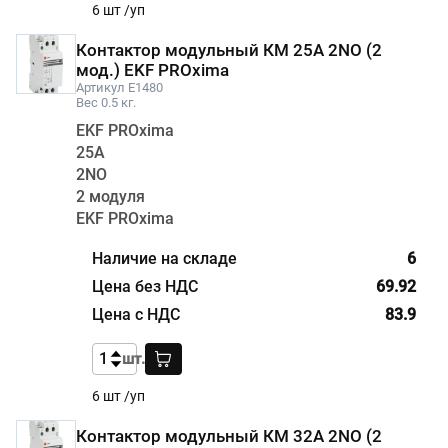
6 шт /уп
Контактор модульный КМ 25А 2NО (2
мод.) EKF PROxima
Артикул E1480
Вес 0.5 кг.
EKF PROxima
25А
2NО
2 модуля
EKF PROxima
6
69.92
83.9
шт.
6 шт /уп
Контактор модульный КМ 32А 2NО (2