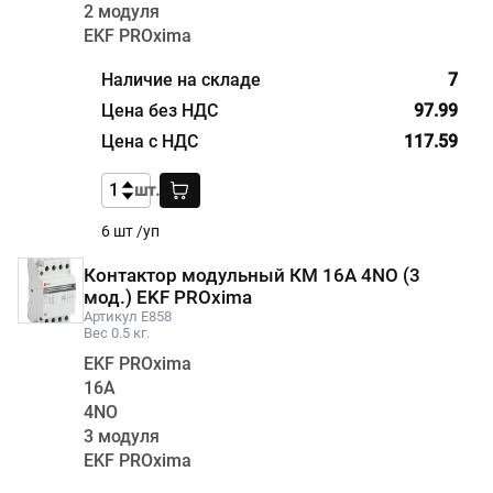
2 модуля
EKF PROxima
7
97.99
117.59
шт.
6 шт /уп
Контактор модульный КМ 16А 4NО (3
мод.) EKF PROxima
Артикул E858
Вес 0.5 кг.
EKF PROxima
16А
4NО
3 модуля
EKF PROxima