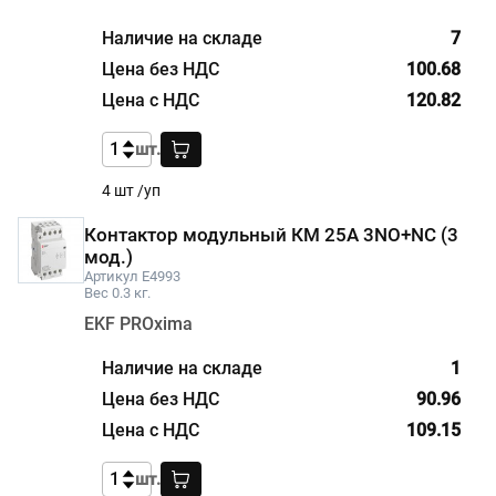
7
100.68
120.82
шт.
4 шт /уп
Контактор модульный КМ 25А 3NО+NC (3
мод.)
Артикул E4993
Вес 0.3 кг.
EKF PROxima
1
90.96
109.15
шт.