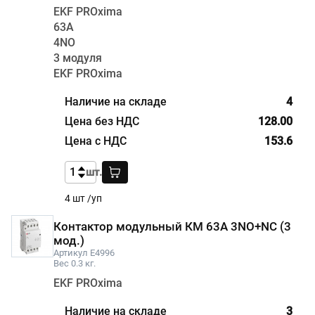
EKF PROxima
63А
4NО
3 модуля
EKF PROxima
4
128.00
153.6
шт.
4 шт /уп
Контактор модульный КМ 63А 3NО+NC (3
мод.)
Артикул E4996
Вес 0.3 кг.
EKF PROxima
3