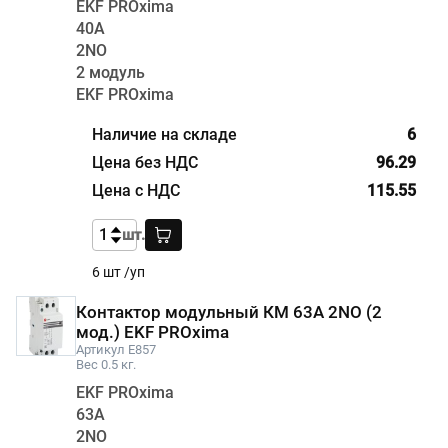
EKF PROxima
40А
2NО
2 модуль
EKF PROxima
6
96.29
115.55
шт.
6 шт /уп
Контактор модульный КМ 63А 2NО (2
мод.) EKF PROxima
Артикул E857
Вес 0.5 кг.
EKF PROxima
63А
2NО