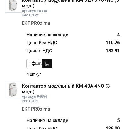
мод.)
Артикул E4994
Вес 0.3 кг.
EKF PROxima
4
110.76
132.91
шт.
4 шт /уп
Контактор модульный КМ 40А 4NО (3
мод.)
Артикул E4894
Вес 0.3 кг.
EKF PROxima
5
128.00