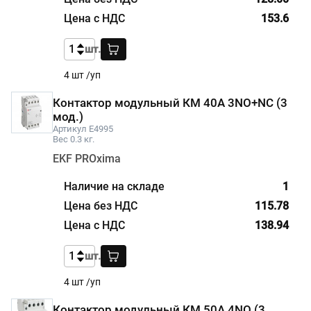
153.6
шт.
4 шт /уп
Контактор модульный КМ 40А 3NО+NC (3
мод.)
Артикул E4995
Вес 0.3 кг.
EKF PROxima
1
115.78
138.94
шт.
4 шт /уп
Контактор модульный КМ 50А 4NО (3