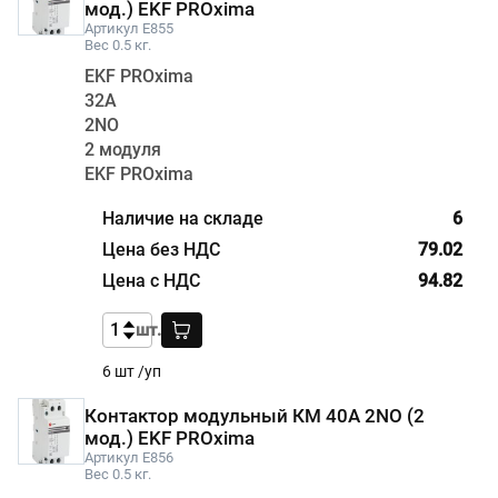
мод.) EKF PROxima
Артикул E855
Вес 0.5 кг.
EKF PROxima
32А
2NО
2 модуля
EKF PROxima
6
79.02
94.82
шт.
6 шт /уп
Контактор модульный КМ 40А 2NО (2
мод.) EKF PROxima
Артикул E856
Вес 0.5 кг.