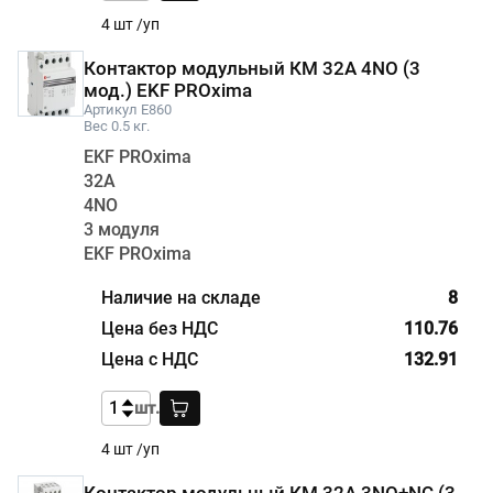
4 шт /уп
Контактор модульный КМ 32А 4NО (3
мод.) EKF PROxima
Артикул E860
Вес 0.5 кг.
EKF PROxima
32А
4NО
3 модуля
EKF PROxima
8
110.76
132.91
шт.
4 шт /уп
Контактор модульный КМ 32А 3NО+NC (3