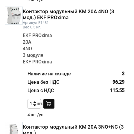
Контактор модульный КМ 20А 4NО (3
мод.) EKF PROxima
Артикул E1481
Вес 0.5 кг.
EKF PROxima
20А
4NО
3 модуля
EKF PROxima
3
96.29
115.55
шт.
4 шт /уп
Контактор модульный КМ 20А 3NО+NC (3
мод.)