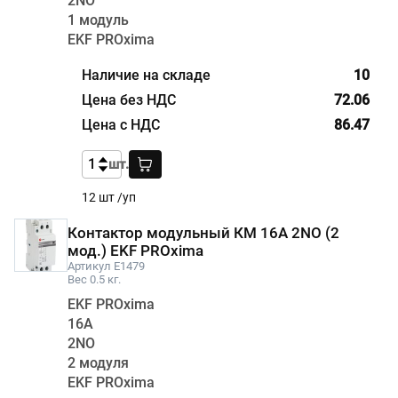
2NО
1 модуль
EKF PROxima
10
72.06
86.47
шт.
12 шт /уп
Контактор модульный КМ 16А 2NО (2
мод.) EKF PROxima
Артикул E1479
Вес 0.5 кг.
EKF PROxima
16А
2NО
2 модуля
EKF PROxima