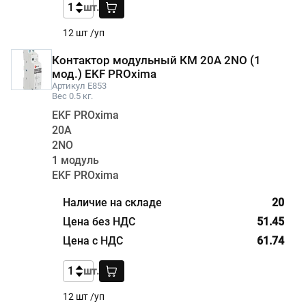
шт.
12 шт /уп
Контактор модульный КМ 20А 2NО (1
мод.) EKF PROxima
Артикул E853
Вес 0.5 кг.
EKF PROxima
20А
2NО
1 модуль
EKF PROxima
20
51.45
61.74
шт.
12 шт /уп