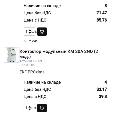
8
71.47
85.76
шт.
6 шт /уп
Контактор модульный КМ 20А 2NО (2
мод.)
Артикул E2569
Вес 0.3 кг.
EKF PROxima
4
33.17
39.8
шт.