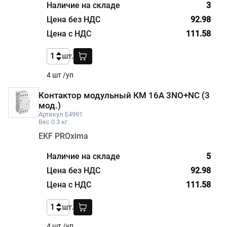
3
92.98
111.58
шт.
4 шт /уп
Контактор модульный КМ 16А 3NО+NC (3
мод.)
Артикул E4991
Вес 0.3 кг.
EKF PROxima
5
92.98
111.58
шт.
4 шт /уп