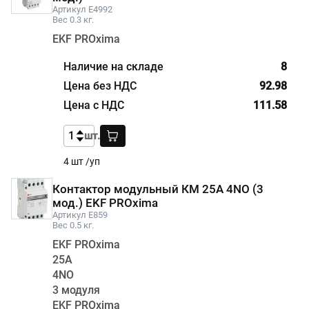
Артикул E4992
Вес 0.3 кг.
EKF PROxima
8
92.98
111.58
шт.
4 шт /уп
Контактор модульный КМ 25А 4NО (3
мод.) EKF PROxima
Артикул E859
Вес 0.5 кг.
EKF PROxima
25А
4NО
3 модуля
EKF PROxima