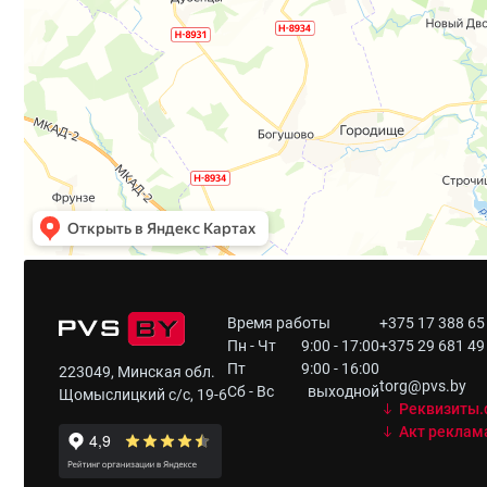
Время работы
+375 17 388 65
Пн - Чт
9:00 - 17:00
+375 29 681 49
Пт
9:00 - 16:00
223049, Минская обл.
torg@pvs.by
Сб - Вс
выходной
Щомыслицкий с/с, 19-6
Реквизиты.
Акт реклам