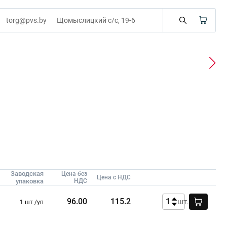
torg@pvs.by
Щомыслицкий с/с, 19-6
Заводская
Цена без
Цена с НДС
упаковка
НДС
96.00
115.2
шт.
1 шт /уп