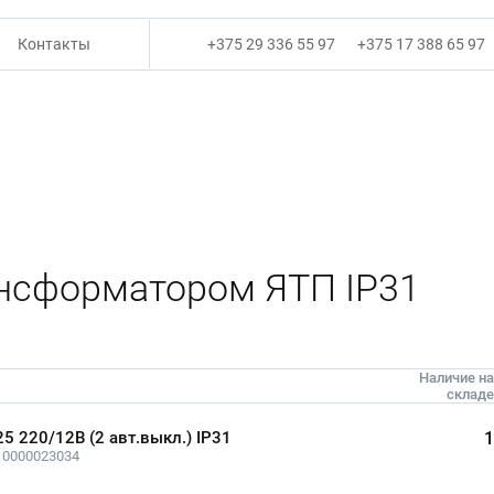
Контакты
+375 29 336 55 97
+375 17 388 65 97
нсформатором ЯТП IP31
Наличие на
складе
25 220/12В (2 авт.выкл.) IP31
1
 0000023034