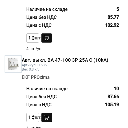
5
85.77
102.92
шт.
4 шт /уп
Авт. выкл. ВА 47-100 3P 25A C (10kA)
Артикул E1685
Вес 0.3 кг.
EKF PROxima
10
87.66
105.19
шт.
4 шт /уп