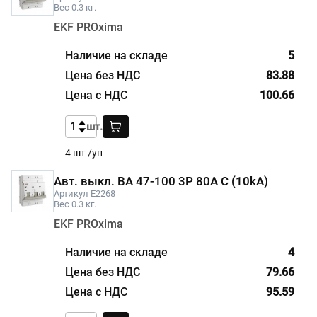
Вес 0.3 кг.
EKF PROxima
5
83.88
100.66
шт.
4 шт /уп
Авт. выкл. ВА 47-100 3P 80A C (10kA)
Артикул E2268
Вес 0.3 кг.
EKF PROxima
4
79.66
95.59