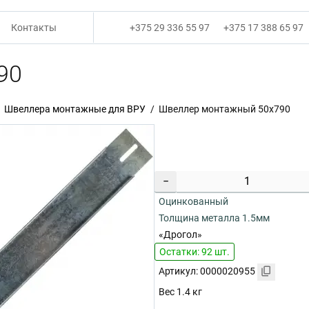
Контакты
+375 29 336 55 97
+375 17 388 65 97
90
Швеллера монтажные для ВРУ
Швеллер монтажный 50х790
−
Оцинкованный
Толщина металла 1.5мм
«Дрогол»
Остатки: 92 шт.
Артикул: 0000020955
Вес 1.4 кг