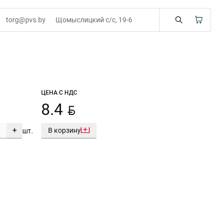
torg@pvs.by
Щомыслицкий с/с, 19-6
ЦЕНА С НДС
BYN
8.4
+
В корзину
шт.