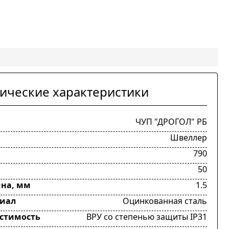
ические характеристики
ЧУП "ДРОГОЛ" РБ
Швеллер
м
790
м
50
на, мм
1.5
иал
Оцинкованная сталь
стимость
ВРУ со степенью защиты IP31