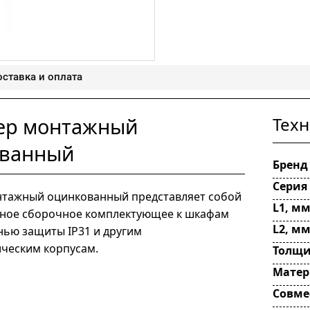
ставка и оплата
ер монтажный
Техн
ованный
Бренд
Серия
тажный оцинкованный представляет собой
L1, м
ное сборочное комплектующее к шкафам
L2, м
нью защиты IP31 и другим
ическим корпусам.
Толщи
Матер
Совме