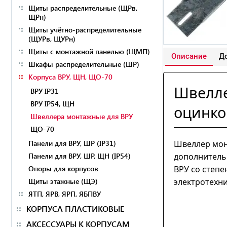
Щиты распределительные (ЩРв,
ЩРн)
Щиты учётно-распределительные
(ЩУРв, ЩУРн)
Щиты с монтажной панелью (ЩМП)
Описание
До
Шкафы распределительные (ШР)
Корпуса ВРУ, ЩН, ЩО-70
Швелл
ВРУ IP31
ВРУ IP54, ЩН
оцинк
Швеллера монтажные для ВРУ
ЩО-70
Панели для ВРУ, ШР (IP31)
Швеллер мон
Панели для ВРУ, ШР, ЩН (IP54)
дополнитель
Опоры для корпусов
ВРУ со степе
Щиты этажные (ЩЭ)
электротехн
ЯТП, ЯРВ, ЯРП, ЯБПВУ
КОРПУСА ПЛАСТИКОВЫЕ
АКСЕССУАРЫ К КОРПУСАМ