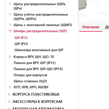
Щиты распределительные (ЩРв,
ЩРн)
Щиты учётно-распределительные
(ЩУРв, ЩУРн)
Щиты с монтажной панелью (ЩМП)
Описание
До
Шкафы распределительные (ШР)
ШР IP31
ШР IP54
Швеллера монтажные для ШР
Корпуса ВРУ, ЩН, ЩО-70
Панели для ВРУ, ШР (IP31)
Панели для ВРУ, ШР, ЩН (IP54)
Опоры для корпусов
Щиты этажные (ЩЭ)
ЯТП, ЯРВ, ЯРП, ЯБПВУ
КОРПУСА ПЛАСТИКОВЫЕ
АКСЕССУАРЫ К КОРПУСАМ
МОДУЛЬНАЯ АВТОМАТИКА