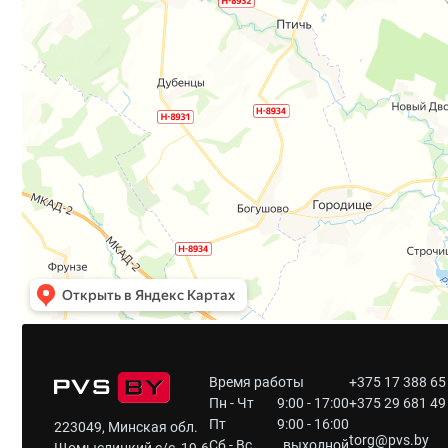
Время работы
+375 17 388 65
Пн - Чт
9:00 - 17:00
+375 29 681 49
Пт
9:00 - 16:00
223049, Минская обл.
torg@pvs.by
Сб - Вс
выходной
Щомыслицкий с/с, 19-6