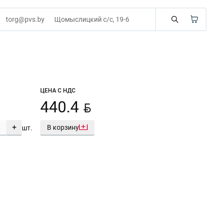
torg@pvs.by
Щомыслицкий с/с, 19-6
ЦЕНА С НДС
BYN
440.4
+
В корзину
шт.