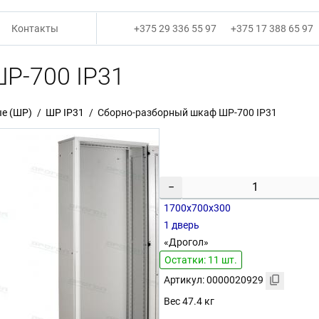
Контакты
+375 29 336 55 97
+375 17 388 65 97
Р-700 IP31
е (ШР)
ШР IP31
Сборно-разборный шкаф ШР-700 IP31
−
1700х700х300
1 дверь
«Дрогол»
Остатки: 11 шт.
Артикул: 0000020929
Вес 47.4 кг