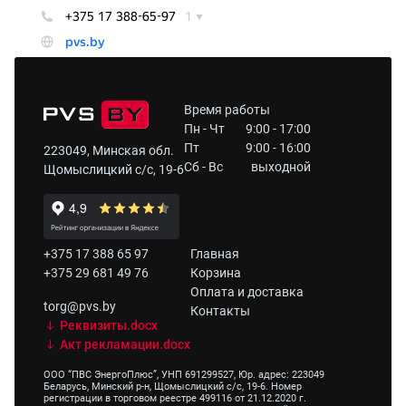
Время работы
Пн - Чт
9:00 - 17:00
Пт
9:00 - 16:00
223049, Минская обл.
Сб - Вс
выходной
Щомыслицкий с/с, 19-6
+375 17 388 65 97
Главная
+375 29 681 49 76
Корзина
Оплата и доставка
torg@pvs.by
Контакты
Реквизиты.docx
Акт рекламации.docx
ООО “ПВС ЭнергоПлюс”, УНП 691299527, Юр. адрес: 223049
Беларусь, Минский р-н, Щомыслицкий с/с, 19-6. Номер
регистрации в торговом реестре 499116 от 21.12.2020 г.