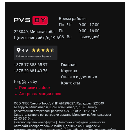
Время работы
Пн - Чт
9:00 - 17:00
Пт
9:00 - 16:00
223049, Минская обл.
Сб - Вс
выходной
Щомыслицкий с/с, 19-6
+375 17 388 65 97
Главная
+375 29 681 49 76
Корзина
Оплата и доставка
torg@pvs.by
Контакты
Реквизиты.docx
Акт рекламации.docx
ООО “ПВС ЭнергоПлюс”, УНП 691299527, Юр. адрес: 223049
Беларусь, Минский р-н, Щомыслицкий с/с, 19-6. Номер
регистрации в торговом реестре 499116 от 21.12.2020 г.
Свидетельство о регистрации выдано Минским райисполкомом
23.03.2010 г.
Договор публичной оферты
|
Политика конфиденциальности
Этот сайт собирает cookie-файлы, данные об IP-адресе и
местоположении пользователей. Дальнейшее использование сайта