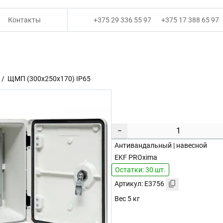
Контакты
+375 29 336 55 97
+375 17 388 65 97
ЩМП (300x250x170) IP65
−
Антивандальный | навесной
EKF PROxima
Остатки: 30 шт.
Артикул: E3756
Вес 5 кг