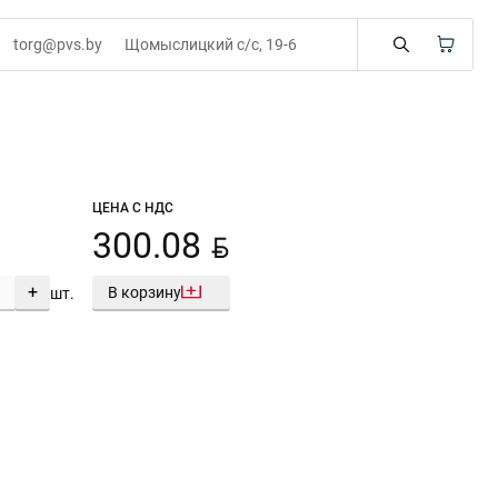
torg@pvs.by
Щомыслицкий с/с, 19-6
ЦЕНА С НДС
BYN
300.08
+
В корзину
шт.