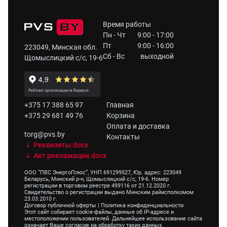
Время работы
Пн - Чт
9:00 - 17:00
Пт
9:00 - 16:00
223049, Минская обл.
Сб - Вс
выходной
Щомыслицкий с/с, 19-6
+375 17 388 65 97
Главная
+375 29 681 49 76
Корзина
Оплата и доставка
torg@pvs.by
Контакты
Реквизиты.docx
Акт рекламации.docx
ООО “ПВС ЭнергоПлюс”, УНП 691299527, Юр. адрес: 223049
Беларусь, Минский р-н, Щомыслицкий с/с, 19-6. Номер
регистрации в торговом реестре 499116 от 21.12.2020 г.
Свидетельство о регистрации выдано Минским райисполкомом
23.03.2010 г.
Договор публичной оферты
|
Политика конфиденциальности
Этот сайт собирает cookie-файлы, данные об IP-адресе и
местоположении пользователей. Дальнейшее использование сайта
означает Ваше согласие на обработку таких данных.