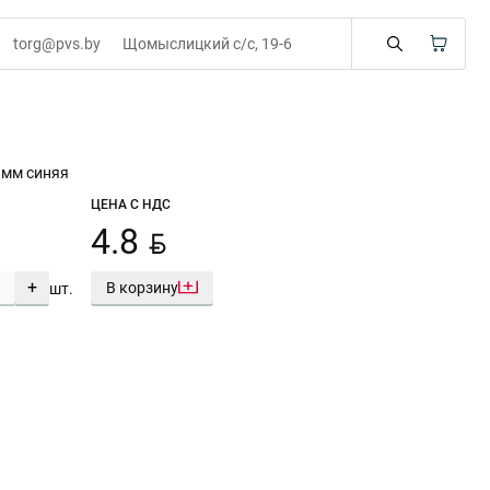
torg@pvs.by
Щомыслицкий с/с, 19-6
.мм синяя
ЦЕНА С НДС
BYN
4.8
+
В корзину
шт.