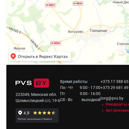
Время работы
+375 17 388 65
Пн - Чт
9:00 - 17:00
+375 29 681 49
Пт
9:00 - 16:00
223049, Минская обл.
torg@pvs.by
Сб - Вс
выходной
Щомыслицкий с/с, 19-6
Реквизиты.
Акт реклам