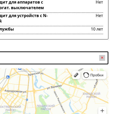
дит для аппаратов с
Нет
огат. выключателем
ит для устройств с N-
Нет
й
службы
10 лет
×