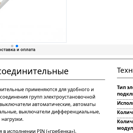
ставка и оплата
соединительные
Техн
Тип э
ительные применяются для удобного и
подкл
 соединения групп электроустановочной
Испол
 выключатели автоматические, автоматы
льные, выключатели дифференциальные,
Колич
 нагрузки.
Колич
модул
 в исполнении PIN («гребенка»).