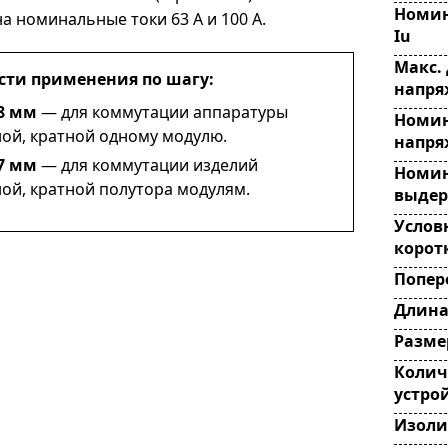
Номин
а номинальные токи 63 А и 100 А.
Iu
Макс.
сти применения по шагу:
напря
8 мм
— для коммутации аппаратуры
Номин
ой, кратной одному модулю.
напря
7 мм
— для коммутации изделий
Номин
ой, кратной полутора модулям.
выдер
Услов
корот
Попер
Длин
Разме
Колич
устро
Изоли