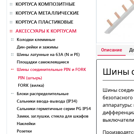
КОРПУСА КОМПОЗИТНЫЕ
КОРПУСА МЕТАЛЛИЧЕСКИЕ
КОРПУСА ПЛАСТИКОВЫЕ
АКСЕССУАРЫ К КОРПУСАМ
Колодки клеммные
Дин-рейки и зажимы
Описание
До
Шины латунные на 63А (N и PE)
Площадки самоклеящиеся
Шины 
Шины соединительные PIN и FORK
PIN (штырь)
FORK (вилка)
Шины соедин
Блоки распределительные
безопасного
Сальники ввода-вывода (IP34)
аппаратуры:
Сальники герметичные серии PG IP54
дифференциа
Замки, заглушки, стекла для шкафов
выключатели
Наклейки
Розетки
Производятся