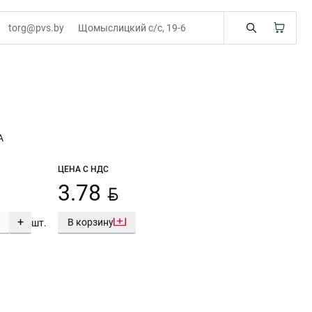
torg@pvs.by
Щомыслицкий с/с, 19-6
А
ЦЕНА С НДС
BYN
3.78
+
В корзину
шт.