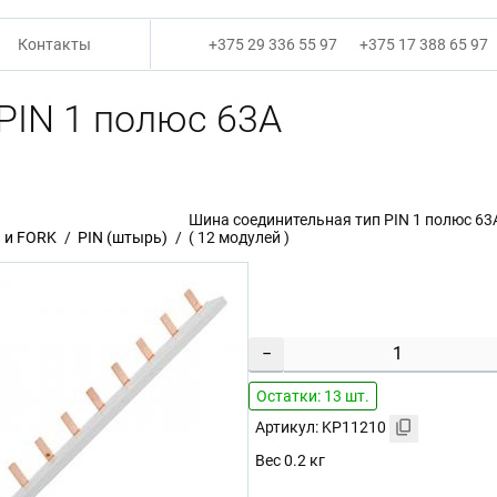
Контакты
+375 29 336 55 97
+375 17 388 65 97
PIN 1 полюс 63А
Шина соединительная тип PIN 1 полюс 63
 и FORK
PIN (штырь)
( 12 модулей )
−
Остатки: 13 шт.
Артикул: KP11210
Вес 0.2 кг