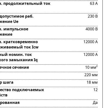
. продолжительный ток
63 А
 допустимое раб.
230 В
жение Ue
. импульсное
4000 В
жение
. кратковременно
12000 А
живаемый ток Icw
ный номин. ток
12000 А
кого замыкания Iq
ечное сечение
10 мм²
а
220 мм
р шага
18 мм
ество подключаемых
12
йств
рованная
Да