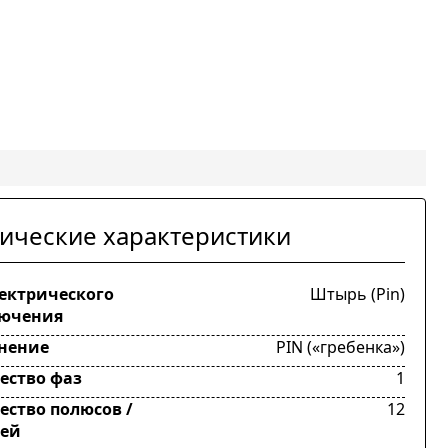
ические характеристики
лектрического
Штырь (Pin)
ючения
нение
PIN («гребенка»)
ество фаз
1
ество полюсов /
12
ей