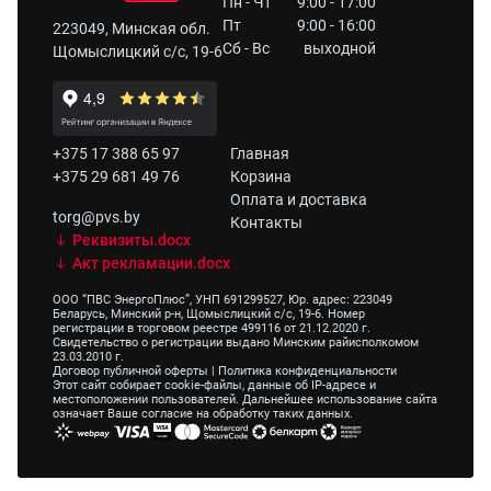
Пн - Чт
9:00 - 17:00
Пт
9:00 - 16:00
223049, Минская обл.
Сб - Вс
выходной
Щомыслицкий с/с, 19-6
+375 17 388 65 97
Главная
+375 29 681 49 76
Корзина
Оплата и доставка
torg@pvs.by
Контакты
Реквизиты.docx
Акт рекламации.docx
ООО “ПВС ЭнергоПлюс”, УНП 691299527, Юр. адрес: 223049
Беларусь, Минский р-н, Щомыслицкий с/с, 19-6. Номер
регистрации в торговом реестре 499116 от 21.12.2020 г.
Свидетельство о регистрации выдано Минским райисполкомом
23.03.2010 г.
Договор публичной оферты
|
Политика конфиденциальности
Этот сайт собирает cookie-файлы, данные об IP-адресе и
местоположении пользователей. Дальнейшее использование сайта
означает Ваше согласие на обработку таких данных.