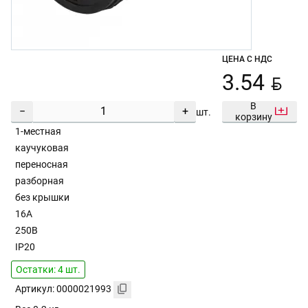
ЦЕНА С НДС
BYN
3.54
В
−
+
шт.
корзину
1-местная
каучуковая
переносная
разборная
без крышки
16А
250В
IP20
Остатки: 4 шт.
Артикул: 0000021993