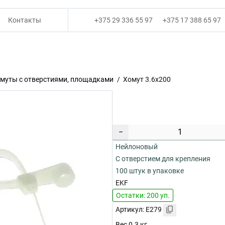
Контакты
+375 29 336 55 97
+375 17 388 65 97
муты с отверстиями, площадками
Хомут 3.6х200
−
Нейлоновый
С отверстием для крепления
100 штук в упаковке
EKF
Остатки: 200 уп.
Артикул: E279
Вес 0.3 кг