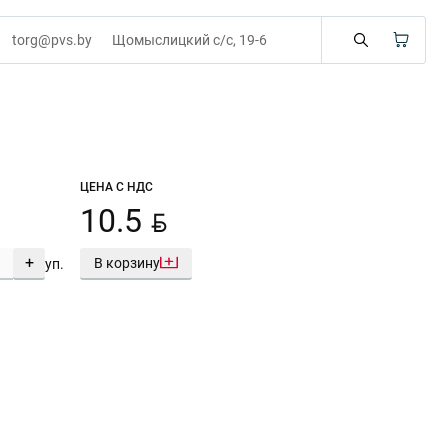
torg@pvs.by
Щомыслицкий с/с, 19-6
ЦЕНА С НДС
BYN
10.5
+
В корзину
уп.