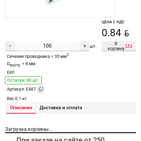
ЦЕНА С НДС
BYN
0.84
В
−
+
шт.
корзину
2
Сечение проводника = 35 мм
D
= 8 мм
внутр.
EKF
Остатки: 90 шт.
Артикул: E487
Вес 0.1 кг
Описание
Доставка и оплата
Загрузка корзины...
При заказе на сайте от 250