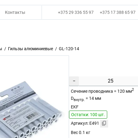
Контакты
+375 29 336 55 97
+375 17 388 65 97
ы
Гильзы алюминиевые
GL-120-14
−
2
Сечение проводника = 120 мм
D
= 14 мм
внутр.
EKF
Остатки: 100 шт.
Артикул: E491
Вес 0.1 кг