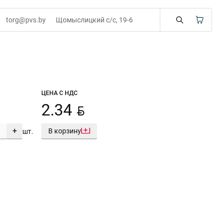
torg@pvs.by
Щомыслицкий с/с, 19-6
ЦЕНА С НДС
BYN
2.34
+
В корзину
шт.