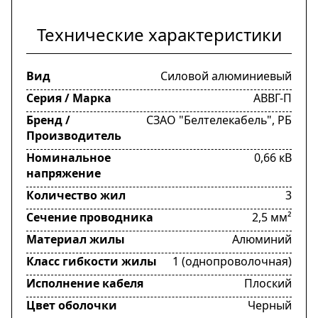
Технические характеристики
Вид
Силовой алюминиевый
Серия / Марка
АВВГ-П
Бренд /
СЗАО "Белтелекабель", РБ
Производитель
Номинальное
0,66 кВ
напряжение
Количество жил
3
Сечение проводника
2,5 мм²
Материал жилы
Алюминий
Класс гибкости жилы
1 (однопроволочная)
Исполнение кабеля
Плоский
Цвет оболочки
Черный