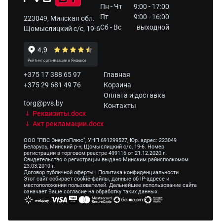
Пн - Чт
9:00 - 17:00
Пт
9:00 - 16:00
223049, Минская обл.
Сб - Вс
выходной
Щомыслицкий с/с, 19-6
+375 17 388 65 97
Главная
+375 29 681 49 76
Корзина
Оплата и доставка
torg@pvs.by
Контакты
Реквизиты.docx
Акт рекламации.docx
ООО “ПВС ЭнергоПлюс”, УНП 691299527, Юр. адрес: 223049
Беларусь, Минский р-н, Щомыслицкий с/с, 19-6. Номер
регистрации в торговом реестре 499116 от 21.12.2020 г.
Свидетельство о регистрации выдано Минским райисполкомом
23.03.2010 г.
Договор публичной оферты
|
Политика конфиденциальности
Этот сайт собирает cookie-файлы, данные об IP-адресе и
местоположении пользователей. Дальнейшее использование сайта
означает Ваше согласие на обработку таких данных.