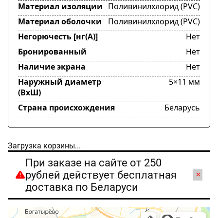
Материал изоляции
Поливинилхлорид (PVC)
Материал оболочки
Поливинилхлорид (PVC)
Негорючесть [нг(А)]
Нет
Бронированный
Нет
Наличие экрана
Нет
Наружный диаметр
5×11 мм
(ВхШ)
Страна происхождения
Беларусь
Загрузка корзины...
При заказе на сайте от 250
рублей действует бесплатная
×
доставка по Беларуси