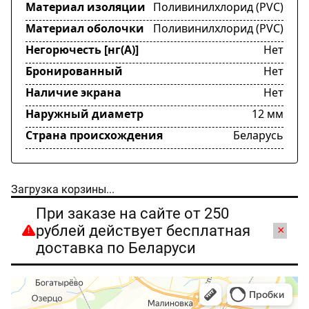
Материал изоляции
Поливинилхлорид (PVC)
Материал оболочки
Поливинилхлорид (PVC)
Негорючесть [нг(А)]
Нет
Бронированный
Нет
Наличие экрана
Нет
Наружный диаметр
12 мм
Страна происхождения
Беларусь
Загрузка корзины...
При заказе на сайте от 250
рублей действует бесплатная
×
доставка по Беларуси