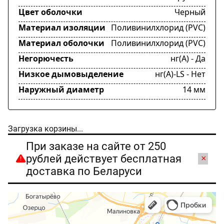
Цвет оболочки
Черный
Материал изоляции
Поливинилхлорид (PVC)
Материал оболочки
Поливинилхлорид (PVC)
Негорючесть
нг(А) - Да
Низкое дымовыделение
нг(А)-LS - Нет
Наружный диаметр
14 мм
Загрузка корзины...
При заказе на сайте от 250
рублей действует бесплатная
×
доставка по Беларуси