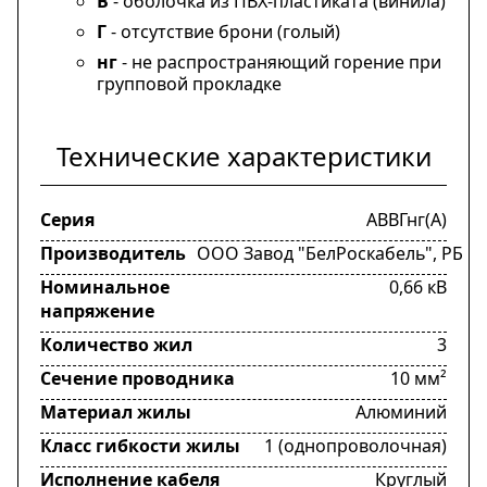
В
- оболочка из ПВХ-пластиката (винила)
Г
- отсутствие брони (голый)
нг
- не распространяющий горение при
групповой прокладке
Технические характеристики
Серия
АВВГнг(А)
Производитель
ООО Завод "БелРоскабель", РБ
Номинальное
0,66 кВ
напряжение
Количество жил
3
Сечение проводника
10 мм²
Материал жилы
Алюминий
Класс гибкости жилы
1 (однопроволочная)
Исполнение кабеля
Круглый