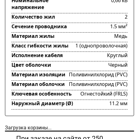
Номинальное
0,66 кВ
напряжение
Количество жил
2
Сечение проводника
1.5 мм²
Материал жилы
Медь
Класс гибкости жилы
1 (однопроволочная)
Исполнение кабеля
Круглый
Цвет оболочки
Черный
Материал изоляции
Поливинилхлорид (PVC)
Материал оболочки
Поливинилхлорид (PVC)
Ключевая особенность
Огнестойкий (FRLS)
Наружный диаметр (Ø)
11.2 мм
Загрузка корзины...
При заказе на сайте от 250