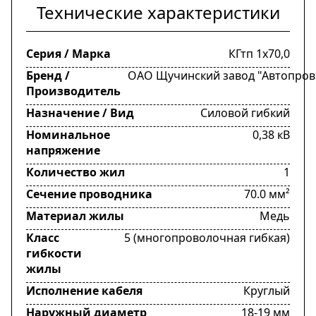
Технические характеристики
Серия / Марка
КГтп 1х70,0
Бренд /
ОАО Щучинский завод "Автопров
Производитель
Назначение / Вид
Силовой гибкий
Номинальное
0,38 кВ
напряжение
Количество жил
1
Сечение проводника
70.0 мм²
Материал жилы
Медь
Класс
5 (многопроволочная гибкая)
гибкости
жилы
Исполнение кабеля
Круглый
Наружный диаметр
18-19 мм