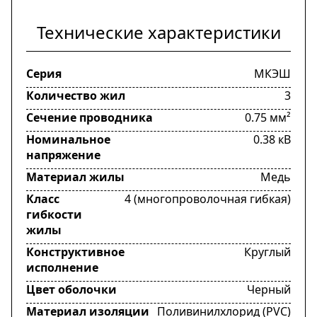
Технические характеристики
Серия
МКЭШ
Количество жил
3
Сечение проводника
0.75 мм²
Номинальное
0.38 кВ
напряжение
Материал жилы
Медь
Класс
4 (многопроволочная гибкая)
гибкости
жилы
Конструктивное
Круглый
исполнение
Цвет оболочки
Черный
Материал изоляции
Поливинилхлорид (PVC)