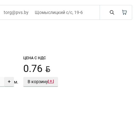
torg@pvs.by
Щомыслицкий с/с, 19-6
ЦЕНА С НДС
BYN
0.76
+
В корзину
м.