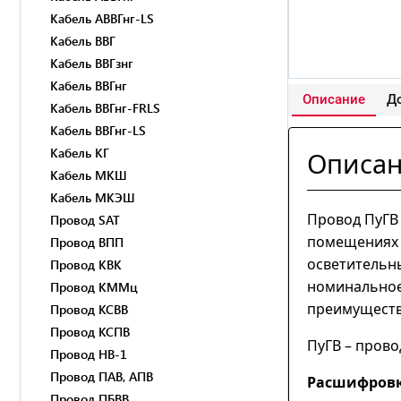
Кабель АВВГнг-LS
Кабель ВВГ
Кабель ВВГзнг
Кабель ВВГнг
Описание
До
Кабель ВВГнг-FRLS
Кабель ВВГнг-LS
Кабель КГ
Описа
Кабель МКШ
Кабель МКЭШ
Провод ПуГВ 
Провод SAT
помещениях и
Провод ВПП
осветительны
Провод КВК
номинальное 
Провод КММц
преимуществ
Провод КСВВ
Провод КСПВ
ПуГВ – прово
Провод НВ-1
Провод ПАВ, АПВ
Расшифровк
Провод ПБВВ