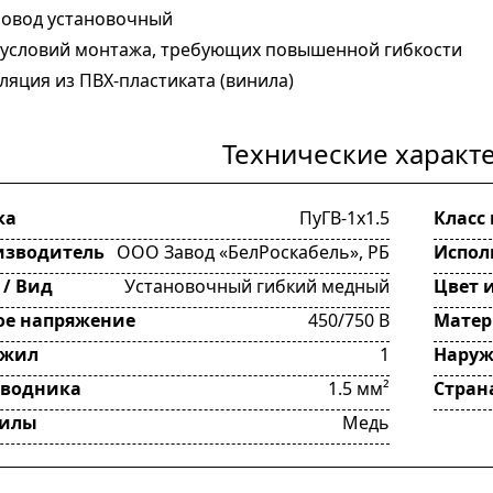
ровод установочный
я условий монтажа, требующих повышенной гибкости
ляция из ПВХ-пластиката (винила)
Технические характ
ка
ПуГВ-1х1.5
Класс
изводитель
ООО Завод «БелРоскабель», РБ
Испол
 / Вид
Установочный гибкий медный
Цвет 
е напряжение
450/750 В
Матер
 жил
1
Наруж
оводника
1.5 мм²
Стран
жилы
Медь