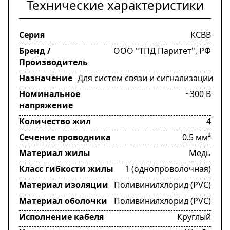
Технические характеристики
Серия
КСВВ
Бренд /
ООО "ТПД Паритет", РФ
Производитель
Назначение
Для систем связи и сигнализации
Номинальное
~300 В
напряжение
Количество жил
4
Сечение проводника
0.5 мм²
Материал жилы
Медь
Класс гибкости жилы
1 (однопроволочная)
Материал изоляции
Поливинилхлорид (PVC)
Материал оболочки
Поливинилхлорид (PVC)
Исполнение кабеля
Круглый