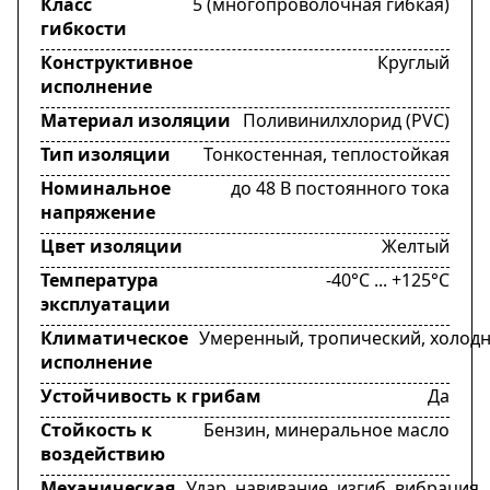
Класс
5 (многопроволочная гибкая)
гибкости
Конструктивное
Круглый
исполнение
Материал изоляции
Поливинилхлорид (PVC)
Тип изоляции
Тонкостенная, теплостойкая
Номинальное
до 48 В постоянного тока
напряжение
Цвет изоляции
Желтый
Температура
-40°C ... +125°C
эксплуатации
Климатическое
Умеренный, тропический, холод
исполнение
Устойчивость к грибам
Да
Стойкость к
Бензин, минеральное масло
воздействию
Механическая
Удар, навивание, изгиб, вибрация