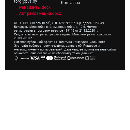
torg@pvs.by
Контакты
Реквизиты.docx
Акт рекламации.docx
ООО “ПВС ЭнергоПлюс”, УНП 691299527, Юр. адрес: 223049
Беларусь, Минский р-н, Щомыслицкий с/с, 19-6. Номер
регистрации в торговом реестре 499116 от 21.12.2020 г.
Свидетельство о регистрации выдано Минским райисполкомом
23.03.2010 г.
Договор публичной оферты
|
Политика конфиденциальности
Этот сайт собирает cookie-файлы, данные об IP-адресе и
местоположении пользователей. Дальнейшее использование сайта
означает Ваше согласие на обработку таких данных.