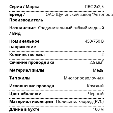
Серия / Марка
ПВС 2х2,5
Бренд /
ОАО Щучинский завод "Автопров
Производитель
Назначение
Соединительный гибкий медный
/ Вид
Номинальное
450/750 В
напряжение
Количество жил
2
Сечение проводника
2.5 мм²
Материал жилы
Медь
Тип жилы
Многопроволочная
Исполнение провода
Круглый
Цвет оболочки
Черный
Материал изоляции
Поливинилхлорид (PVC)
Длина в бухте
100 м