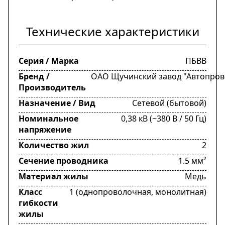
Технические характеристики
Серия / Марка
ПБВВ
Бренд /
ОАО Щучинский завод "Автопрово
Производитель
Назначение / Вид
Сетевой (бытовой)
Номинальное
0,38 кВ (~380 В / 50 Гц)
напряжение
Количество жил
2
Сечение проводника
1.5 мм²
Материал жилы
Медь
Класс
1 (однопроволочная, монолитная)
гибкости
жилы