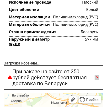
Исполнение провода
Плоский
Цвет оболочки
Белый
Материал изоляции
Поливинилхлорид (PVC)
Материал оболочки
Поливинилхлорид (PVC)
Страна происхождения
Беларусь
Наружный диаметр
5×7 мм
(ВхШ)
Загрузка корзины...
При заказе на сайте от 250
рублей действует бесплатная
×
доставка по Беларуси