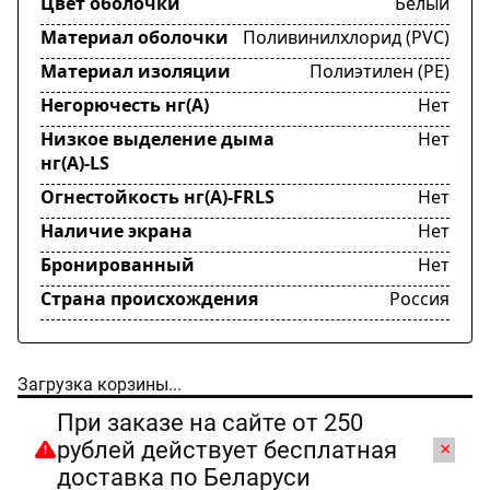
Цвет оболочки
Белый
Материал оболочки
Поливинилхлорид (PVC)
Материал изоляции
Полиэтилен (PE)
Негорючесть нг(А)
Нет
Низкое выделение дыма
Нет
нг(А)-LS
Огнестойкость нг(А)-FRLS
Нет
Наличие экрана
Нет
Бронированный
Нет
Страна происхождения
Россия
Загрузка корзины...
При заказе на сайте от 250
рублей действует бесплатная
×
доставка по Беларуси