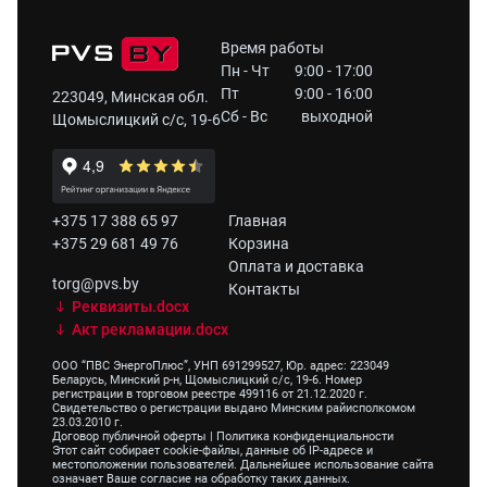
Время работы
Пн - Чт
9:00 - 17:00
Пт
9:00 - 16:00
223049, Минская обл.
Сб - Вс
выходной
Щомыслицкий с/с, 19-6
+375 17 388 65 97
Главная
+375 29 681 49 76
Корзина
Оплата и доставка
torg@pvs.by
Контакты
Реквизиты.docx
Акт рекламации.docx
ООО “ПВС ЭнергоПлюс”, УНП 691299527, Юр. адрес: 223049
Беларусь, Минский р-н, Щомыслицкий с/с, 19-6. Номер
регистрации в торговом реестре 499116 от 21.12.2020 г.
Свидетельство о регистрации выдано Минским райисполкомом
23.03.2010 г.
Договор публичной оферты
|
Политика конфиденциальности
Этот сайт собирает cookie-файлы, данные об IP-адресе и
местоположении пользователей. Дальнейшее использование сайта
означает Ваше согласие на обработку таких данных.