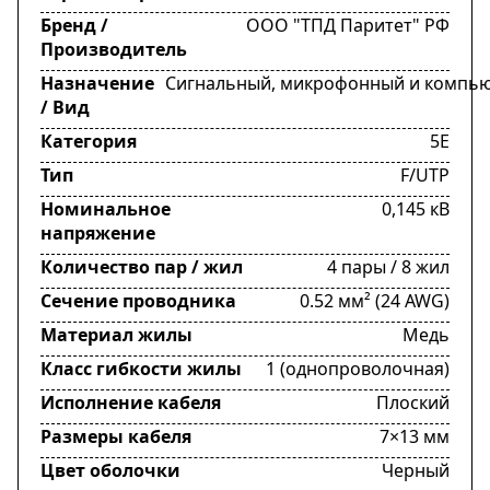
Бренд /
ООО "ТПД Паритет" РФ
Производитель
Назначение
Сигнальный, микрофонный и компь
/ Вид
Категория
5Е
Тип
F/UTP
Номинальное
0,145 кВ
напряжение
Количество пар / жил
4 пары / 8 жил
Сечение проводника
0.52 мм² (24 AWG)
Материал жилы
Медь
Класс гибкости жилы
1 (однопроволочная)
Исполнение кабеля
Плоский
Размеры кабеля
7×13 мм
Цвет оболочки
Черный