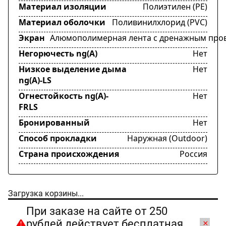
Материал изоляции
Полиэтилен (PE)
Материал оболочки
Поливинилхлорид (PVC)
Экран
Алюмополимерная лента с дренажным про
Негорючесть ng(A)
Нет
Низкое выделение дыма
Нет
ng(A)-LS
Огнестойкость ng(A)-
Нет
FRLS
Бронированный
Нет
Способ прокладки
Наружная (Outdoor)
Страна происхождения
Россия
Загрузка корзины...
При заказе на сайте от 250
рублей действует бесплатная
×