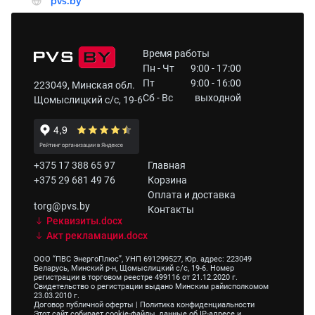
Время работы
Пн - Чт
9:00 - 17:00
Пт
9:00 - 16:00
223049, Минская обл.
Сб - Вс
выходной
Щомыслицкий с/с, 19-6
+375 17 388 65 97
Главная
+375 29 681 49 76
Корзина
Оплата и доставка
torg@pvs.by
Контакты
Реквизиты.docx
Акт рекламации.docx
ООО “ПВС ЭнергоПлюс”, УНП 691299527, Юр. адрес: 223049
Беларусь, Минский р-н, Щомыслицкий с/с, 19-6. Номер
регистрации в торговом реестре 499116 от 21.12.2020 г.
Свидетельство о регистрации выдано Минским райисполкомом
23.03.2010 г.
Договор публичной оферты
|
Политика конфиденциальности
Этот сайт собирает cookie-файлы, данные об IP-адресе и