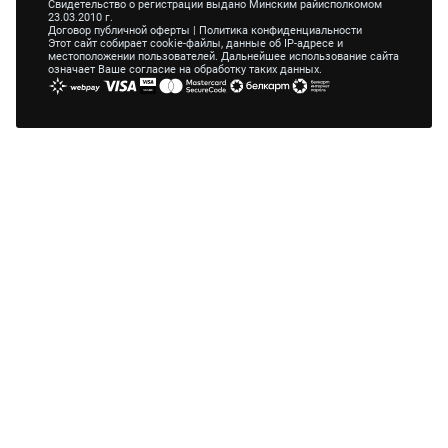
Свидетельство о регистрации выдано Минским райисполкомом
23.03.2010 г.
Договор публичной оферты
|
Политика конфиденциальности
Этот сайт собирает cookie-файлы, данные об IP-адресе и
местоположении пользователей. Дальнейшее использование сайта
означает Ваше согласие на обработку таких данных.