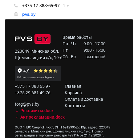
Время работы
Пн - Чт
9:00 - 17:00
Пт
9:00 - 16:00
223049, Минская обл.
Сб - Вс
выходной
Щомыслицкий с/с, 19-6
+375 17 388 65 97
Главная
+375 29 681 49 76
Корзина
Оплата и доставка
torg@pvs.by
Контакты
Реквизиты.docx
Акт рекламации.docx
ООО “ПВС ЭнергоПлюс”, УНП 691299527, Юр. адрес: 223049
Беларусь, Минский р-н, Щомыслицкий с/с, 19-6. Номер
регистрации в торговом реестре 499116 от 21.12.2020 г.