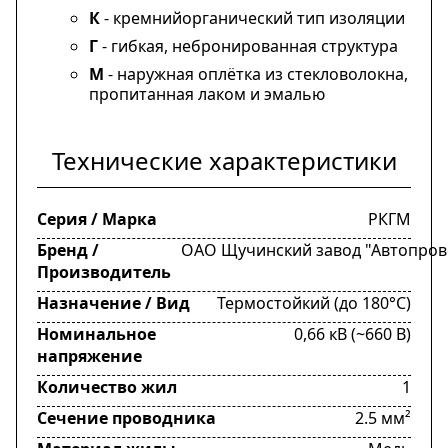
К
- кремнийорганический тип изоляции
Г
- гибкая, небронированная структура
М
- наружная оплётка из стекловолокна,
пропитанная лаком и эмалью
Технические характеристики
Серия / Марка
РКГМ
Бренд /
ОАО Щучинский завод "Автопрово
Производитель
Назначение / Вид
Термостойкий (до 180°C)
Номинальное
0,66 кВ (~660 В)
напряжение
Количество жил
1
Сечение проводника
2.5 мм²