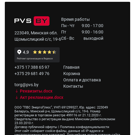
Время работы
Пн - Чт
9:00 - 17:00
Пт
9:00 - 16:00
223049, Минская обл.
Сб - Вс
выходной
Щомыслицкий с/с, 19-6
+375 17 388 65 97
Главная
+375 29 681 49 76
Корзина
Оплата и доставка
torg@pvs.by
Контакты
Реквизиты.docx
Акт рекламации.docx
ООО “ПВС ЭнергоПлюс”, УНП 691299527, Юр. адрес: 223049
Беларусь, Минский р-н, Щомыслицкий с/с, 19-6. Номер
регистрации в торговом реестре 499116 от 21.12.2020 г.
Свидетельство о регистрации выдано Минским райисполкомом
23.03.2010 г.
Договор публичной оферты
|
Политика конфиденциальности
Этот сайт собирает cookie-файлы, данные об IP-адресе и
местоположении пользователей. Дальнейшее использование сайта