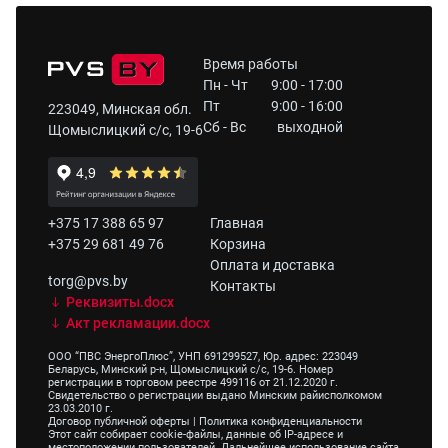
Время работы
Пн - Чт
9:00 - 17:00
Пт
9:00 - 16:00
223049, Минская обл.
Сб - Вс
выходной
Щомыслицкий с/с, 19-6
+375 17 388 65 97
Главная
+375 29 681 49 76
Корзина
Оплата и доставка
torg@pvs.by
Контакты
Реквизиты.docx
Акт рекламации.docx
ООО “ПВС ЭнергоПлюс”, УНП 691299527, Юр. адрес: 223049
Беларусь, Минский р-н, Щомыслицкий с/с, 19-6. Номер
регистрации в торговом реестре 499116 от 21.12.2020 г.
Свидетельство о регистрации выдано Минским райисполкомом
23.03.2010 г.
Договор публичной оферты
|
Политика конфиденциальности
Этот сайт собирает cookie-файлы, данные об IP-адресе и
местоположении пользователей. Дальнейшее использование сайта