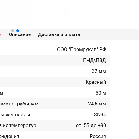
и
Описание
Доставка и оплата
ООО "Промрукав" РФ
ПНД\ПВД
32 мм
Красный
 м
50 м
аметр трубы, мм
24,6 мм
ой жесткости
SN34
чих температур
от -55 до +90
хождения
Россия