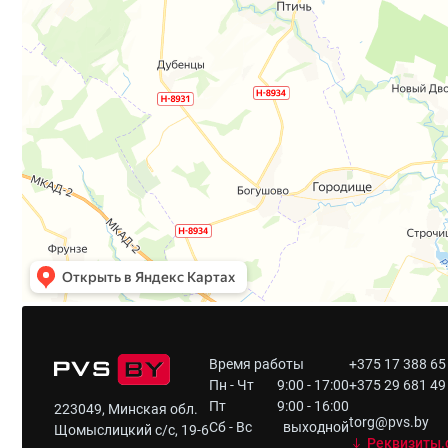
Время работы
+375 17 388 65
Пн - Чт
9:00 - 17:00
+375 29 681 49
Пт
9:00 - 16:00
223049, Минская обл.
torg@pvs.by
Сб - Вс
выходной
Щомыслицкий с/с, 19-6
Реквизиты.