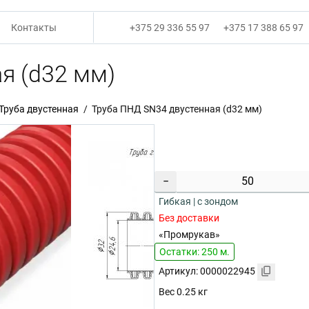
Контакты
+375 29 336 55 97
+375 17 388 65 97
я (d32 мм)
Труба двустенная
Труба ПНД SN34 двустенная (d32 мм)
−
Гибкая | с зондом
Без доставки
«Промрукав»
Остатки: 250 м.
Артикул: 0000022945
Вес 0.25 кг