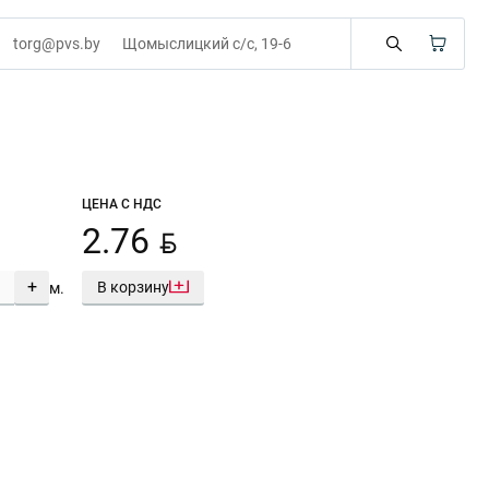
torg@pvs.by
Щомыслицкий с/с, 19-6
ЦЕНА С НДС
BYN
2.76
+
В корзину
м.