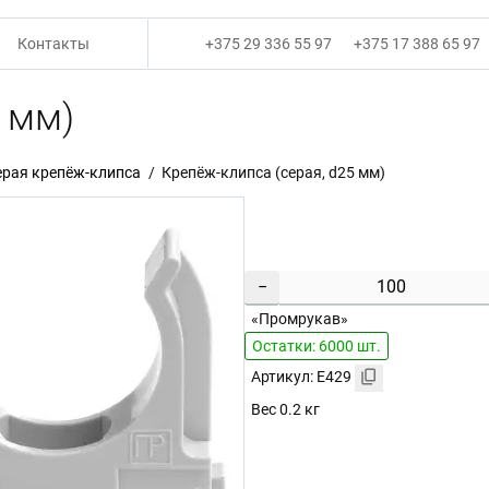
Контакты
+375 29 336 55 97
+375 17 388 65 97
 мм)
ерая крепёж-клипса
Крепёж-клипса (серая, d25 мм)
−
«Промрукав»
Остатки: 6000 шт.
Артикул: E429
Вес 0.2 кг