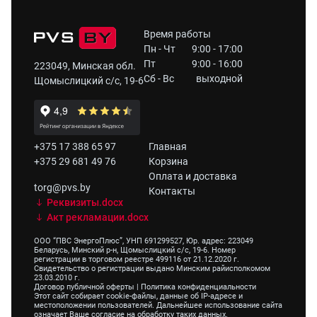
Время работы
Пн - Чт
9:00 - 17:00
Пт
9:00 - 16:00
223049, Минская обл.
Сб - Вс
выходной
Щомыслицкий с/с, 19-6
+375 17 388 65 97
Главная
+375 29 681 49 76
Корзина
Оплата и доставка
torg@pvs.by
Контакты
Реквизиты.docx
Акт рекламации.docx
ООО “ПВС ЭнергоПлюс”, УНП 691299527, Юр. адрес: 223049
Беларусь, Минский р-н, Щомыслицкий с/с, 19-6. Номер
регистрации в торговом реестре 499116 от 21.12.2020 г.
Свидетельство о регистрации выдано Минским райисполкомом
23.03.2010 г.
Договор публичной оферты
|
Политика конфиденциальности
Этот сайт собирает cookie-файлы, данные об IP-адресе и
местоположении пользователей. Дальнейшее использование сайта
означает Ваше согласие на обработку таких данных.