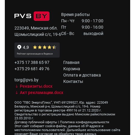
Время работы
Пн - Чт
9:00 - 17:00
Пт
9:00 - 16:00
223049, Минская обл.
Сб - Вс
выходной
Щомыслицкий с/с, 19-6
+375 17 388 65 97
Главная
+375 29 681 49 76
Корзина
Оплата и доставка
torg@pvs.by
Контакты
Реквизиты.docx
Акт рекламации.docx
ООО “ПВС ЭнергоПлюс”, УНП 691299527, Юр. адрес: 223049
Беларусь, Минский р-н, Щомыслицкий с/с, 19-6. Номер
регистрации в торговом реестре 499116 от 21.12.2020 г.
Свидетельство о регистрации выдано Минским райисполкомом
23.03.2010 г.
Договор публичной оферты
|
Политика конфиденциальности
Этот сайт собирает cookie-файлы, данные об IP-адресе и
местоположении пользователей. Дальнейшее использование сайта
означает Ваше согласие на обработку таких данных.