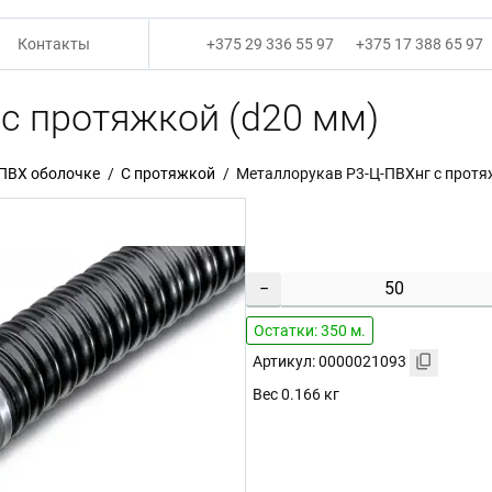
Контакты
+375 29 336 55 97
+375 17 388 65 97
с протяжкой (d20 мм)
 ПВХ оболочке
С протяжкой
Металлорукав Р3-Ц-ПВХнг с протя
−
Остатки: 350 м.
Артикул: 0000021093
Вес 0.166 кг