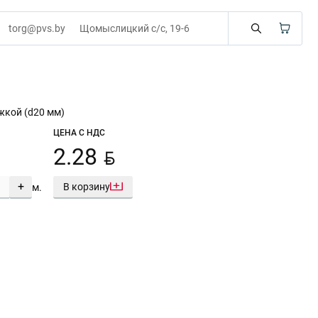
torg@pvs.by
Щомыслицкий с/с, 19-6
жкой (d20 мм)
ЦЕНА С НДС
BYN
2.28
+
В корзину
м.