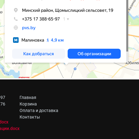
 97
Главная
 76
Корзина
Оплата и доставка
Контакты
docx
ации.docx