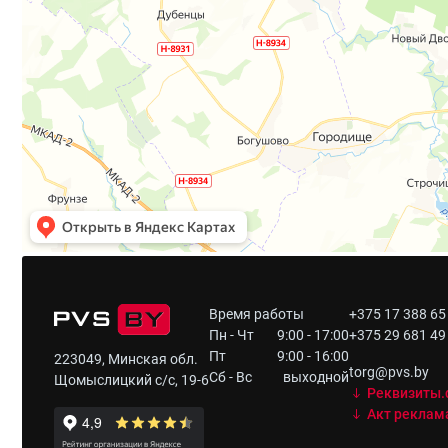
Время работы
+375 17 388 65
Пн - Чт
9:00 - 17:00
+375 29 681 49
Пт
9:00 - 16:00
223049, Минская обл.
torg@pvs.by
Сб - Вс
выходной
Щомыслицкий с/с, 19-6
Реквизиты.
Акт реклам