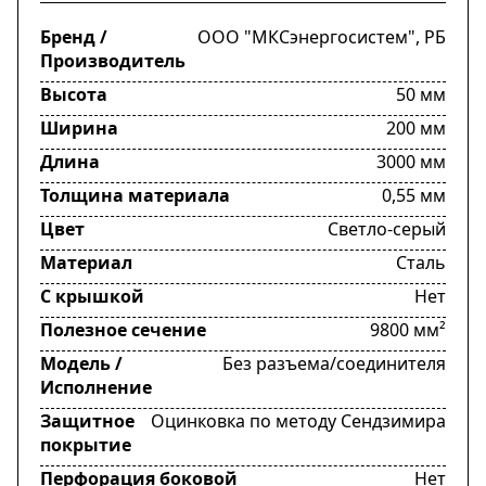
Бренд /
ООО "МКСэнергосистем", РБ
Производитель
Высота
50 мм
Ширина
200 мм
Длина
3000 мм
Толщина материала
0,55 мм
Цвет
Светло-серый
Материал
Сталь
С крышкой
Нет
Полезное сечение
9800 мм²
Модель /
Без разъема/соединителя
Исполнение
Защитное
Оцинковка по методу Сендзимира
покрытие
Перфорация боковой
Нет