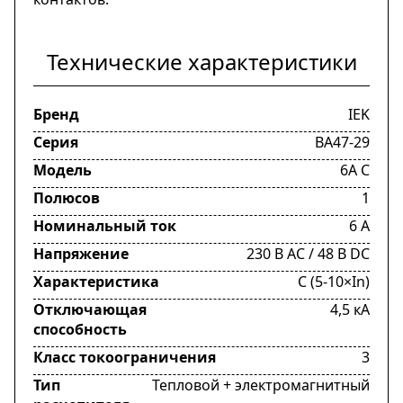
Технические характеристики
Бренд
IEK
Серия
ВА47-29
Модель
6А C
Полюсов
1
Номинальный ток
6 А
Напряжение
230 В AC / 48 В DC
Характеристика
C (5-10×In)
Отключающая
4,5 кА
способность
Класс токоограничения
3
Тип
Тепловой + электромагнитный