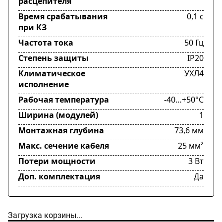
расцепителя
Время срабатывания
0,1 с
при КЗ
Частота тока
50 Гц
Степень защиты
IP20
Климатическое
УХЛ4
исполнение
Рабочая температура
-40…+50°C
Ширина (модулей)
1
Монтажная глубина
73,6 мм
Макс. сечение кабеля
25 мм²
Потери мощности
3 Вт
Доп. комплектация
Да
Загрузка корзины...