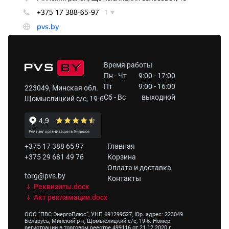
Время работы
Пн - Чт
9:00 - 17:00
Пт
9:00 - 16:00
223049, Минская обл.
Сб - Вс
выходной
Щомыслицкий с/с, 19-6
+375 17 388 65 97
Главная
+375 29 681 49 76
Корзина
Оплата и доставка
torg@pvs.by
Контакты
Реквизиты.docx
Акт рекламации.docx
ООО “ПВС ЭнергоПлюс”, УНП 691299527, Юр. адрес: 223049
Беларусь, Минский р-н, Щомыслицкий с/с, 19-6. Номер
регистрации в торговом реестре 499116 от 21.12.2020 г.